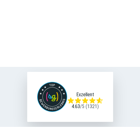
Celine Wolf
Recruiterin
+49 931 36-2154
Tel
E-Mail
Exzellent
4.63
/
5
(
1321
)