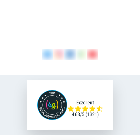
Alicia Salzmann
0931 36-2169
Tel
E-Mail
Exzellent
4.63
/
5
(
1321
)