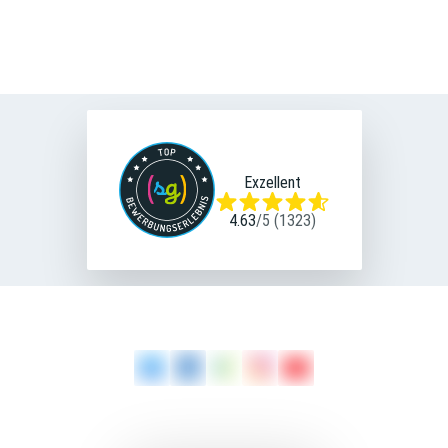
Silke Komp
Personalreferentin
0931 36 - 2157
Tel
E-Mail
Exzellent
4.63
/
5
(
1323
)