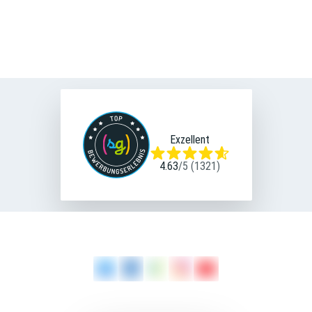
Silke Komp
Personalreferentin
0931 36 - 2157
Tel
E-Mail
Exzellent
4.63
/
5
(
1321
)